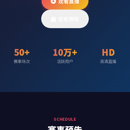
观看直播
查看赛程
50+
10万+
HD
赛事场次
活跃用户
高清直播
SCHEDULE
赛事预告