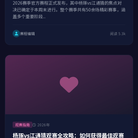
2026赛季官方赛程正式发布，其中杨琢vs江通猜的焦点对
决已确定于本周末进行。整个赛季共有50余场精彩赛事，涵
盖多个重要阶段...
赛程编辑
阅读 5.3k
观赛指南
2026年
杨琢vs江通猜观赛全攻略：如何获得最佳观赛