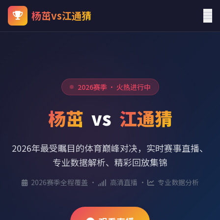
杨茁vs江通猜
2026赛季 · 火热进行中
杨茁
vs
江通猜
2026年最受瞩目的体育巅峰对决，实时赛事直播、
专业数据解析、精彩回放集锦
2026赛季全程覆盖 ·
高清直播 ·
专业数据分析