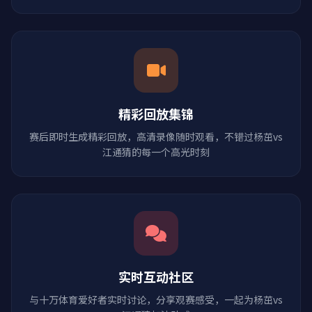
精彩回放集锦
赛后即时生成精彩回放，高清录像随时观看，不错过杨茁vs
江通猜的每一个高光时刻
实时互动社区
与十万体育爱好者实时讨论，分享观赛感受，一起为杨茁vs