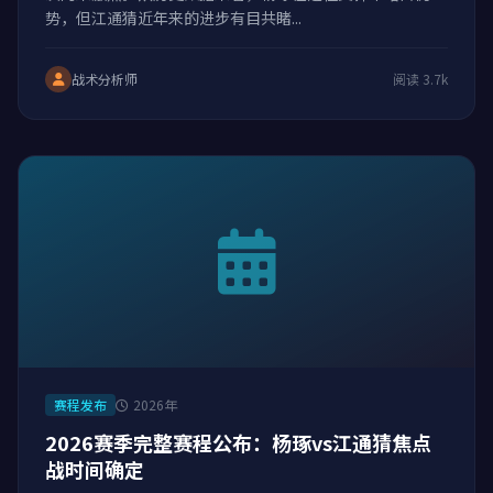
势，但江通猜近年来的进步有目共睹...
战术分析师
阅读 3.7k
赛程发布
2026年
2026赛季完整赛程公布：杨琢vs江通猜焦点
战时间确定