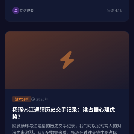
专访记者
阅读 4.1k
战术分析
2026年
杨琢vs江通猜历史交手记录：谁占据心理优
势？
回顾杨琢与江通猜的历史交手记录，我们可以发现两人的对
决向来激烈。从历史数据来看，杨琢在过往交锋中略占优