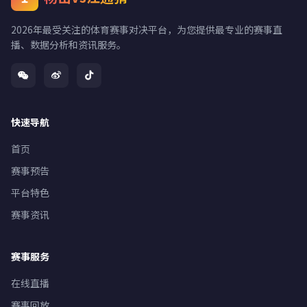
2026年最受关注的体育赛事对决平台，为您提供最专业的赛事直
播、数据分析和资讯服务。
快速导航
首页
赛事预告
平台特色
赛事资讯
赛事服务
在线直播
赛事回放