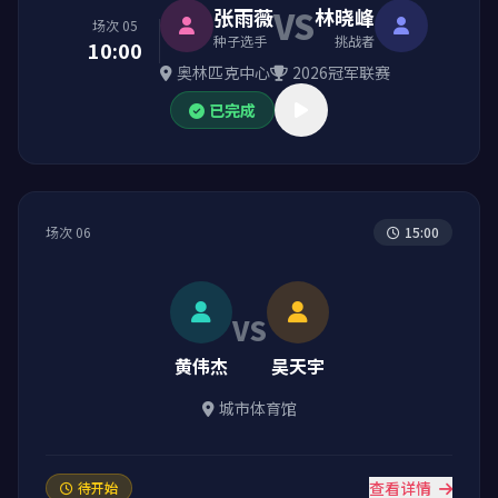
VS
张雨薇
林晓峰
场次 05
种子选手
挑战者
10:00
奥林匹克中心
2026冠军联赛
已完成
场次 06
15:00
VS
黄伟杰
吴天宇
城市体育馆
查看详情
待开始