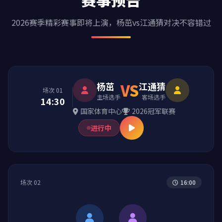
2026赛季精彩赛事即将上演，杨茁vs江通猜对决不容错过
VS
杨茁
江通猜
场次 01
主场选手
客场选手
14:30
国家体育中心
2026冠军联赛
进行中
场次 02
16:00