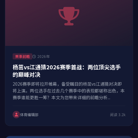
赛事前瞻
2026年
杨茁vs江通猜2026赛季首战：两位顶尖选手
的巅峰对决
2026赛季即将拉开帷幕，备受瞩目的杨茁vs江通猜对决即
将上演。两位选手在过去几个赛季中的表现都堪称出色，本
赛季谁能更胜一筹？本文为您带来详细的前瞻分析...
体育编辑部
阅读 3.2k