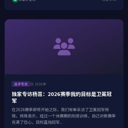
选手专访
2026年
独家专访杨茁：2026赛季我的目标是卫冕冠
军
在2026赛季即将开始之际，我们有幸采访了卫冕冠军杨
琢。杨琢表示，经过一个休赛期的刻苦训练，自己对新赛季
充满了信心，目标直指冠军...